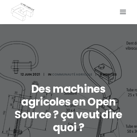
DEMANDEZ UN DEVIS
12 JUIN 2021
|
IN
COMMUNAUTÉ AGRICOLE
|
6 MINUTES
Des machines
agricoles en Open
Source ? ça veut dire
quoi ?