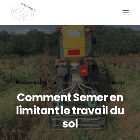
DEMANDEZ UN DEVIS
18 DÉCEMBRE 2022
|
IN
COMMUNAUTÉ AGRICOLE
|
4 MINUTES
Comment Semer en
limitant le travail du
sol